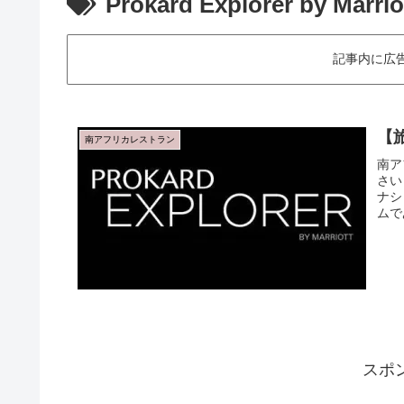
Prokard Explorer by Marrio
記事内に広
【旅
南アフリカレストラン
南ア
さい
ナシ
ムで
スポ