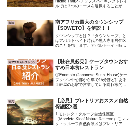
Hiking Trail)ヘノップスハイキングトレイ
ルでは３つのコースを選択することがで
きます。Dassie Trail距離: 2km時間: 1 – 2
時間難易度: 初心者向け、子供連れ標高:
...
南アフリカ最大のタウンシップ
政治
【SOWETO】を解説！！
タウンシップとは？「タウンシップ」と
はアパルトヘイト時代の黒人専用居住区
のことを指します。アパルトヘイト時代
は、黒人は最も冷遇されていたため、タ
ウンシップは都心から離れた郊外に作ら
れ、鉱山や発電所などの施設の近くに位
【駐在員必見】ケープタウンおす
南アフリカレストラン
置していることが多いです...
すめ日本食レストラン
①Enomoto (Japanese Sushi House)ケー
プタウン中心部から車で15分ほどにある
１軒屋のお家で営業している隠れ家的日
本食レストランです。大将はケープタウ
ンで初めて日本食レストランをオープン
した人物だそうです。味は美味...
【必見】プレトリアおススメ自然
観光
保護区3選
1.モレレタ・クルーフ自然保護区
（Moreleta Kloof Nature Reserve）モレレ
タ・クルーフ自然保護区はプレトリア、
モレレタ・クルーフの麓に位置する約100
ヘクタールの自然保護区です。スプリン