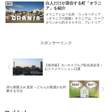
グバック、シマウマ、インパラ...
白人だけが居住する町「オラニ
観光
ア」を紹介
オラニアとは？出所：ウィキペディア
（オラニアの国旗）オラニアは、ケープ
タウンから約９００キロ、プレトリアか
ら約７００キロ離れた南アフリカ共和国
北ケープ州にある都市、アフリカーナ―
による自治区の事です。ルーツは1960〜
70年代に建設労働者の...
スポンサーリンク
【保存版】ヨハネスブルグ駐在員必見！
おススメマンション11選
持ち家購入or 賃貸 – どちらが最適かを判
断する方法