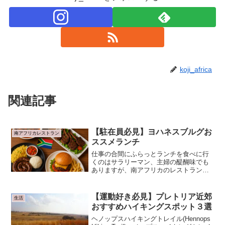
koji_africa
関連記事
【駐在員必見】ヨハネスブルグお
南アフリカレストラン
ススメランチ
仕事の合間にふらっとランチを食べに行
くのはサラリーマン、主婦の醍醐味でも
ありますが、南アフリカのレストランは
ランチメニューがないレストランが多
く、ランチでもディナー同様のメニュー
で高額になることが多々あります。ま
【運動好き必見】プレトリア近郊
生活
た、ランチメニューがあるレス...
おすすめハイキングスポット３選
ヘノップスハイキングトレイル(Hennops