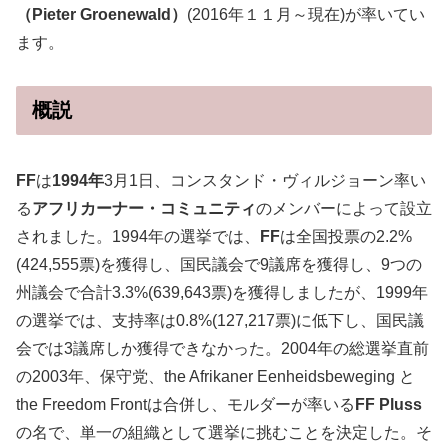
（Pieter Groenewald）
(2016年１１月～現在)が率いてい
ます。
概説
FF
は
1994年
3月1日、コンスタンド・ヴィルジョーン率い
る
アフリカーナー・コミュニティ
のメンバーによって設立
されました。1994年の選挙では、
FF
は全国投票の2.2%
(424,555票)を獲得し、国民議会で9議席を獲得し、9つの
州議会で合計3.3%(639,643票)を獲得しましたが、1999年
の選挙では、支持率は0.8%(127,217票)に低下し、国民議
会では3議席しか獲得できなかった。2004年の総選挙直前
の2003年、保守党、the Afrikaner Eenheidsbeweging と
the Freedom Frontは合併し、モルダーが率いる
FF Pluss
の名で、単一の組織として選挙に挑むことを決定した。そ