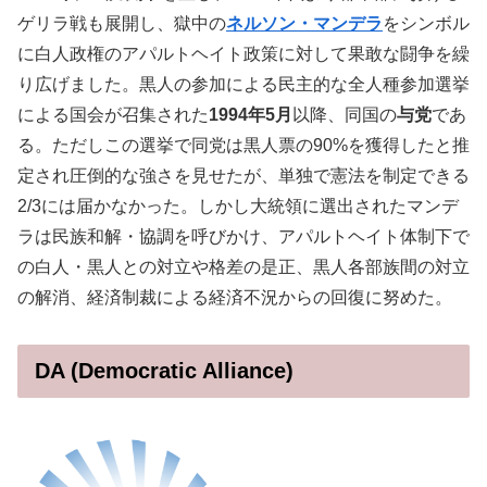
ゲリラ戦も展開し、獄中の
ネルソン・マンデラ
をシンボル
に白人政権のアパルトヘイト政策に対して果敢な闘争を繰
り広げました。黒人の参加による民主的な全人種参加選挙
による国会が召集された
1994年5月
以降、同国の
与党
であ
る。ただしこの選挙で同党は黒人票の90%を獲得したと推
定され圧倒的な強さを見せたが、単独で憲法を制定できる
2/3には届かなかった。しかし大統領に選出されたマンデ
ラは民族和解・協調を呼びかけ、アパルトヘイト体制下で
の白人・黒人との対立や格差の是正、黒人各部族間の対立
の解消、経済制裁による経済不況からの回復に努めた。
DA (Democratic Alliance)