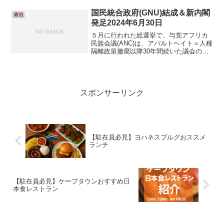
ウンシップは都心から離れた郊外に作ら
れ、鉱山や発電所などの施設の近くに位
国民統合政府(GNU)結成＆新内閣
政治
置していることが多いです...
発足2024年6月30日
５月に行われた総選挙で、与党アフリカ
民族会議(ANC)は、アパルトヘイト＝人種
隔離政策撤廃以降30年間続いた議会の過
半数（50％）を初めて失い、国民議会票
(国と地域の投票)の39.77%を確保した。
ANCは400議席中159議席を獲得し、2...
スポンサーリンク
【駐在員必見】ヨハネスブルグおススメ
ランチ
【駐在員必見】ケープタウンおすすめ日
本食レストラン