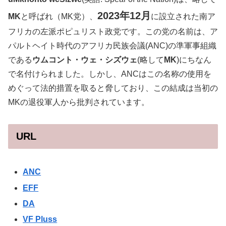
2023年12月
MK
と呼ばれ（MK党）、
に設立された南ア
フリカの左派ポピュリスト政党です。この党の名前は、ア
パルトヘイト時代のアフリカ民族会議(ANC)の準軍事組織
である
ウムコント・ウェ・シズウェ
(略して
MK
)にちなん
で名付けられました。しかし、ANCはこの名称の使用を
めぐって法的措置を取ると脅しており、この結成は当初の
MKの退役軍人から批判されています。
URL
ANC
EFF
DA
VF Pluss