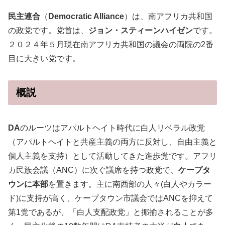
民主連合
（
Democratic Alliance
）は、南アフリカ共和国
の政党です。党首は、
ジョン・スティーンハイゼン
です。
２０２４年５月現在南アフリカ共和国の議会の両院の2番
目に大きい党です。
概説
DA
のルーツはアパルトヘイト時代に白人リベラル政党
（アパルトヘイトと共産主義の両方に反対し、自由主義と
個人主義を支持）として活動してきた進歩党です。アフリ
カ民族会議（ANC）に次ぐ議席を持つ政党で、
ケープタ
ウンに本部
を置きます。主に南西部の人々(白人やカラー
ド)に支持が高く、ケープタウン市議会ではANCを抑えて
第1党であるが、「白人支配政党」と揶揄されることが多