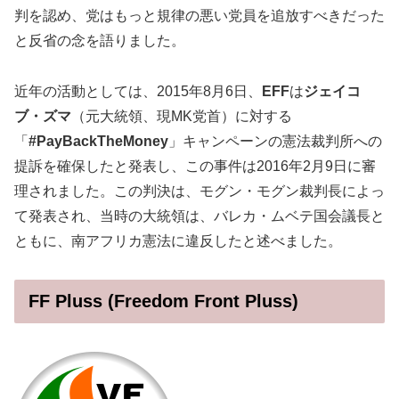
判を認め、党はもっと規律の悪い党員を追放すべきだった
と反省の念を語りました。
近年の活動としては、2015年8月6日、
EFF
は
ジェイコ
ブ・ズマ
（元大統領、現MK党首）に対する
「
#PayBackTheMoney
」キャンペーンの憲法裁判所への
提訴を確保したと発表し、この事件は2016年2月9日に審
理されました。この判決は、モグン・モグン裁判長によっ
て発表され、当時の大統領は、バレカ・ムベテ国会議長と
ともに、南アフリカ憲法に違反したと述べました。
FF Pluss (Freedom Front Pluss)