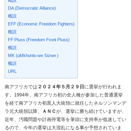
概説
DA (Democratic Alliance)
概説
EFF (Economic Freedom Fighters)
概説
FF Pluss (Freedom Front Pluss)
概説
MK (uMkhonto we Sizwe )
概説
URL
南アフリカでは
２０２４年５月２９日
に選挙が行われま
す。1994年、南アフリカ初の全人種が参加した普通選挙
を経て南アフリカ初黒人大統領に就任したネルソンマンデ
ラ元大統領以降、
ＡＮＣ
が、選挙に勝ち続けていますが、
近年、汚職問題や計画停電等を筆頭に支持率が低迷してい
るので、今年の選挙は大混乱になる事が予想されていま