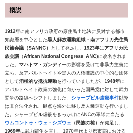
概説
1912年
に南アフリカ政府の原住民土地法に反対する都市
知識層を中心とした
黒人解放運動組織・南アフリカ先住民
民族会議（SANNC）
として発足し、
1923年
に
アフリカ民
族会議
（
African National Congress
,
ANC
)に改名されま
した。
マハトマ・ガンディー
の影響を受けて非暴力主義に
立ち、反アパルトヘイトや黒人の人権擁護の中心的な団体
として
消極的な抵抗運動
を行っていましたが、
1948年
に
アパルトヘイト政策の強化に向かった国民党に対して武力
闘争の路線へシフトしました。
シャープビル虐殺事件
以降
は非合法化され、拠点を海外に移し反人種運動を行いまし
た。シャープビル虐殺をきっかけにANCの軍隊に当たる
ウムコントゥ・ウェ・シズウェ
（民族の槍）
が発足し、
1969年
に武力闘争を宣し、1970年代より都市部における