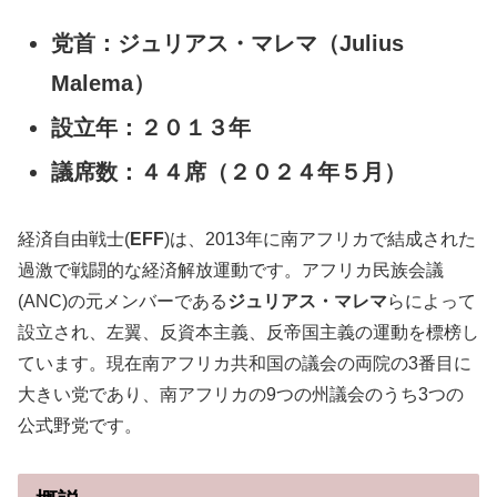
党首：ジュリアス・マレマ（Julius
Malema）
設立年：２０１３年
議席数：４４席（２０２４年５月）
経済自由戦士(
EFF
)は、2013年に南アフリカで結成された
過激で戦闘的な経済解放運動です。アフリカ民族会議
(ANC)の元メンバーである
ジュリアス・マレマ
らによって
設立され、左翼、反資本主義、反帝国主義の運動を標榜し
ています。現在南アフリカ共和国の議会の両院の3番目に
大きい党であり、南アフリカの9つの州議会のうち3つの
公式野党です。