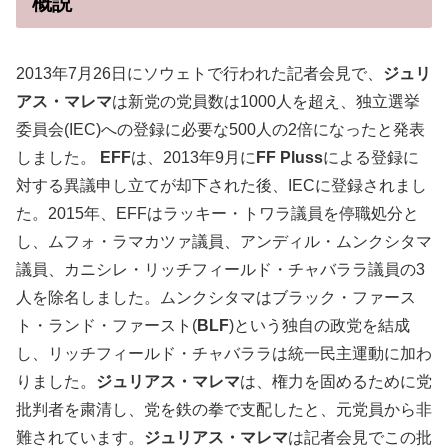
概説
2013年7月26日にソウェトで行われた記者会見で、
ジュリ
アス・マレマ
は新党の党員数は1000人を超え、独立選挙
委員会(IEC)への登録に必要な500人の2倍になったと発表
しました。
EFF
は、2013年9月に
FF Pluss
による登録に
対する異議申し立てが却下された後、IECに登録されまし
た。2015年、EFFはラッキー・トワラ議員を停職処分と
し、ムフォ・ラマカツァ議員、アンディル・ムンクシタマ
議員、カニシレ・リッチフィールド・チャバララ議員の3
人を除名しました。ムンクシタマはブラック・ファース
ト・ランド・ファースト(
BLF
)という独自の政党を結成
し、リッチフィールド・チャバララは統一民主運動に加わ
りました。
ジュリアス・マレマ
は、権力を固めるために党
批判者を粛清し、党を鉄の拳で支配したと、元党員から非
難されています。
ジュリアス・マレマ
は記者会見でこの批