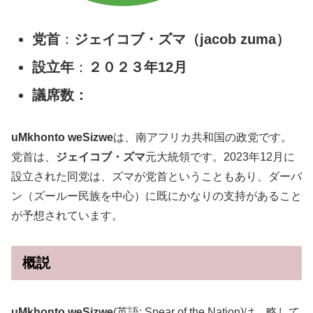
党首
：
ジェイコブ・ズマ
（jacob zuma）
設立年
：
２０２３年12月
議席数：
uMkhonto weSizwe
は、南アフリカ共和国の政党です。
党首は、
ジェイコブ・ズマ
元大統領です。2023年12月に
設立された同党は、ズマが党首ということもあり、ダーバ
ン（ズールー民族を中心）に既にかなりの支持があること
が予想されています。
概説
uMkhonto weSizwe
(英語: Spear of the Nation)は、略して